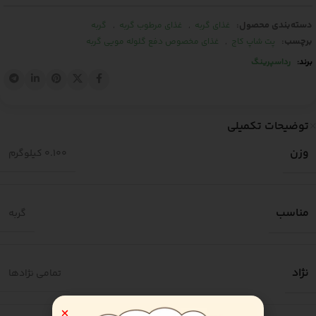
دسته‌بندی محصول:
,
,
غذای گربه
غذای مرطوب گربه
گربه
برچسب:
,
پت شاپ کاج
غذای مخصوص دفع گلوله مویی گربه
برند:
رداسپرینگ
توضیحات تکمیلی
وزن
0.100 کیلوگرم
مناسب
گربه
نژاد
تمامی نژادها