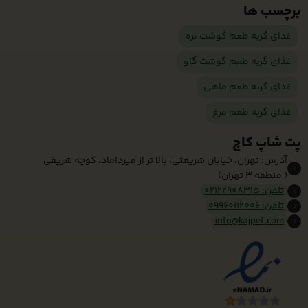
برچسب ها
غذای گربه طعم گوشت بره
غذای گربه طعم گوشت گاو
غذای گربه طعم ماهی
غذای گربه طعم مرغ
پت شاپ کاج
آدرس: تهران، خیابان شریعتی، بالا تر از میرداماد، کوچه شریفی
( منطقه 3 تهران)
تلفن: 02122908315
تلفن: 09960112006
info@kajpet.com