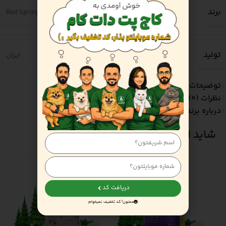
برند
Red Spring
تولید
ایران
توضیحات
نظرات (0)
درباره برند
شاید اینا هم به دردتون بخوره!
دریافت کد
ممنون! کد تخفیف نمیخوام