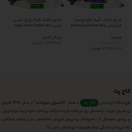
%
غذای خشک گربه بالغ جوسرا
غذای خشک گربه رویال کنین
کولینس josera culinesse dry
کیتن royal canin kitten dry
ک
adult cat food – 10 کیلوگرم
cat food – 2 کیلوگرم
و 
جوسرا
رویال کنین
7,698,000
تومان
ش
13,998,000
تومان
0
کاج پت
فروشگاه اینترنتی
کاج پت
با شعار
“اکسیژن حیوانات”
از سال 1402 کارش
رو شروع کرده، اینمادش رو دریافت کرده! درگاه پرداخت داره و یه تیم جوون
و پرشور متشکل از دامپزشک و نیروی فروش متخصص دارن زحمت میکشن
که حیوانات خانگی شما همیشه خوشحال باشن 🙂