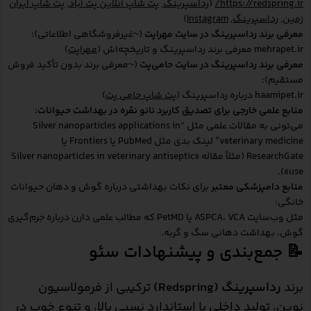
https://redspring.ir/
(
رداسپرینگ
,
پت شاپ آنلاین پت آباد
,
پت شاپ ایران
زمین
,
رداسپرینگ
,
Instagram
)
معرفی برند رداسپرینگ در سایت مهراپت
(~غیرفروشگاهی اطلاعاتی):
mehrapet.ir معرفی برند رداسپرینگ و تاریخچه‌اش (
مهراپت
)
معرفی برند رداسپرینگ در سایت حامی‌پت
(~معرفی برند بدون تأکید فروش
مستقیم):
haamipet.ir درباره رداسپرینگ (
پت شاپ حامی پت
)
منابع علمی خارجی برای تصدیق کاربرد نانو نقره در بهداشت حیوانات
:
می‌تونی به مقالات علمی مثل “Silver nanoparticles applications in
veterinary medicine” لینک بدی مثل PubMed یا Frontiers یا
ResearchGate (مثلاً مقاله‌ «Silver nanoparticles in veterinary antiseptic
use»).
منابع دامپزشکی معتبر
برای نکات بهداشتی درباره گوش و دهان حیوانات
خانگی:
مثل وب‌سایت ASPCA، VCA یا PetMD که مطالب علمی دارن درباره جرم‌گیری
گوش، بهداشت دهانی سگ و گربه.
📝 جمع‌بندی و پیشنهادات سئو
برند
رداسپرینگ (Redspring)
ترکیبی از فرمولاسیون
نوین، تولید داخلی با استاندارد نسبی بالا، و تنوع خوب در