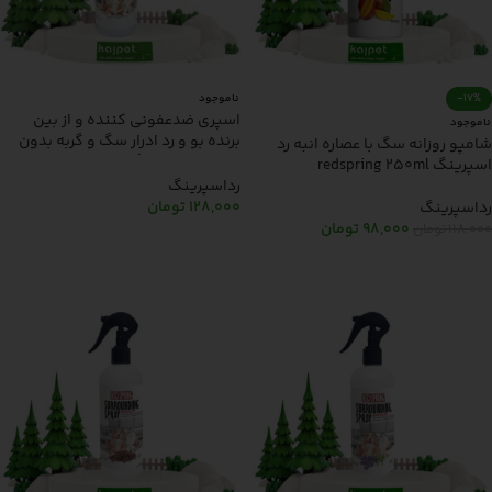
-17%
ناموجود
اسپری ضدعفونی کننده و از بین
ناموجود
برنده بو و رد ادرار سگ و گربه بدون
شامپو روزانه سگ با عصاره انبه رد
رایحه رد اسپرینگ redspring 500ml
اسپرینگ redspring 250ml
رداسپرینگ
128,000
تومان
رداسپرینگ
98,000
تومان
118,000
تومان
اطلاعات بیشتر
اطلاعات بیشتر