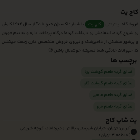
کاج پت
فروشگاه اینترنتی
کاج پت
با شعار
“اکسیژن حیوانات”
از سال 1402 کارش
رو شروع کرده، اینمادش رو دریافت کرده! درگاه پرداخت داره و یه تیم جوون
و پرشور متشکل از دامپزشک و نیروی فروش متخصص دارن زحمت میکشن
که حیوانات خانگی شما همیشه خوشحال باشن 🙂
برچسب ها
غذای گربه طعم گوشت بره
غذای گربه طعم گوشت گاو
غذای گربه طعم ماهی
غذای گربه طعم مرغ
پت شاپ کاج
آدرس: تهران، خیابان شریعتی، بالا تر از میرداماد، کوچه شریفی
( منطقه 3 تهران)