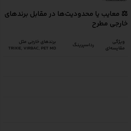
⚖️ معایب یا محدودیت‌ها در مقابل برندهای
خارجی مطرح
ویژگی
برندهای خارجی مثل
رداسپرینگ
مقایسه‌ای
TRIXIE, VIRBAC, PET MD
تنوع رایحه و
بالا ولی محدود به
گسترده، شامل خوراکی،
نوع محصول
مراقبتی
مکمل، دارویی
استانداردهای
غالباً تولید ملی با
دارای تأیید ISO و GMP و
بین‌المللی
استاندارد داخلی
گواهی‌های اروپا
استفاده
بیشتر مصرف
برخی برندها برای کلینیک،
کلینیکی
خانگی روزمره
دندان‌پزشکی حرفه‌ای
حرفه‌ای
نام‌آوری
داخل ایران
در بازار جهانی شناخته‌شده و