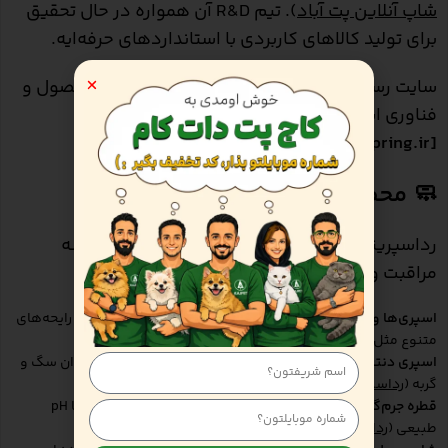
شاپ آنلاین پت آباد
). تیم R&D آن همواره در حال تحقیق
برای تولید کالاهای کاربردی با استانداردهای حرفه‌ایه.
سایت رسمی برند هم اطلاعات دقیق درباره هر محصول و
فناوری استفاده‌شده ارائه می‌ده:
[redspring.ir]
🧼 محصولات رداسپرینگ به طور کلی
رداسپرینگ محصولات مختلف و کاربردی‌ای در زمینه
مراقبت و سلامت حیوانات تولید می‌کنه:
اسپری‌ها و ضدعفونی‌کننده‌های بدن و محیط
(بر پایه نانو نقره؛ رایحه‌های
متنوع مثل توت فرنگی، استوایی، کارامل و…) (
Marketpr
)
اسپری دنتال و دهان‌شویه یون نقره
برای بهداشت دهان و دندان سگ و
گربه (
رداسپرینگ
)
قطره جرم‌گیر گوش و چشم
حاوی یون نقره، بدون نگهدارنده، با pH
طبیعی (
رداسپرینگ
)