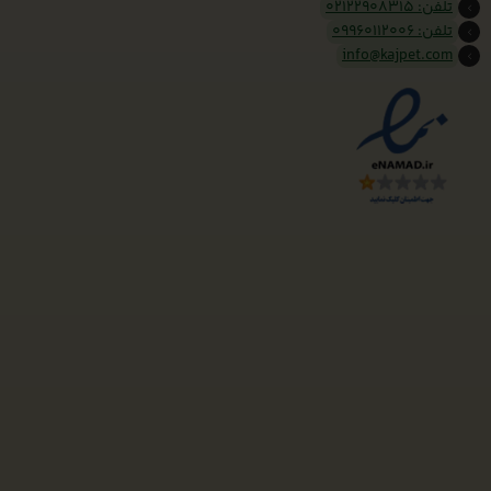
تلفن: 02122908315
تلفن: 09960112006
info@kajpet.com