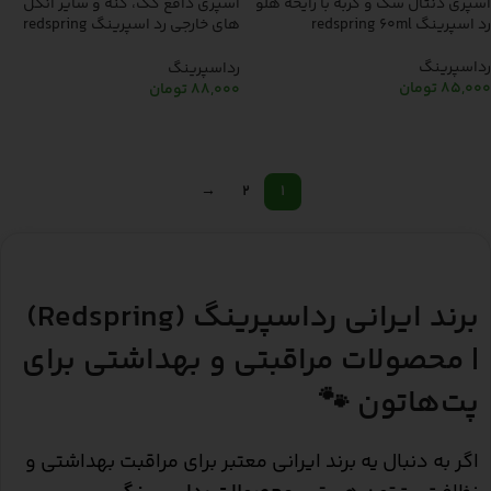
اسپری دنتال سگ و گربه با رایحه هلو
اسپری دافع کک، کنه و سایر انگل
رد اسپرینگ redspring 60ml
های خارجی رد اسپرینگ redspring
250ml
رداسپرینگ
رداسپرینگ
85,000
تومان
88,000
تومان
اطلاعات بیشتر
اطلاعات بیشتر
→
2
1
برند ایرانی رداسپرینگ (Redspring)
| محصولات مراقبتی و بهداشتی برای
پت‌هاتون 🐾
اگر به دنبال یه برند ایرانی معتبر برای مراقبت بهداشتی و