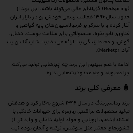
نظافت پت‌تون هستی،
محصولات رداسپرینگ
(Redspring)
گزینه‌ای عالی می‌تونه باشه. این برند از
حدود
سال ۱۳۹۶
فعالیت رسمی خودش رو در بازار ایران
آغاز کرده و با تمرکز بر فرمولاسیون‌های پایه گیاهی و
فناوری نانو نقره، محصولاتی برای سلامت پوست، دهان،
گوش، و محیط زندگی پت ارائه می‌ده (
پت شاپ آنلاین پت
آباد
,
Marketpr
).
ادامه با هم ببینیم این برند چه چیزهایی تولید می‌کنه،
چرا محبوبه، و چه محدودیت‌هایی داره.
🧴 معرفی کلی برند
برند رداسپرینگ در سال
۱۳۹۶
شروع به‌کار کرد و هدفش
تولید محصولات مراقبتی روزمره برای حیوانات خانگی با
استانداردهای اروپایی و مواد اولیه داخلی و وارداتی از
کشورهای معتبر مثل سوئیس، ترکیه و آلمان بوده (
پت