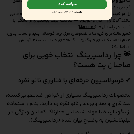
شامپو و لوسیون‌های سگ و گربه
(250، 850 میلی‌لیتر؛ با عصاره‌های
دریافت کد
گیاهی مثل سیب ترش، آدامس، هلو) (
Marketpr
)
ممنون! کد تخفیف نمیخوام
ژل مراقبت از دست و پای پت
با ویتامین‌های E، C، گروه B و عصاره‌هایی
مانند آلوئه‌ورا، آرگان و جوجوبا — مناسب جهت پیشگیری از خشکی یا
آسیب در پاستیل‌ها (
Marketpr
)
خمیر مالت برای گربه‌ها
با طعم‌های مرغ، بره، گوساله، پنیر، و نسخه بدون
طعم (کلاسیک) برای جلوگیری از گلوله‌های مو در سیستم گوارش
)
Marketpr
(
🌟 چرا رداسپرینگ انتخاب خوبی برای
صاحبان پت هست؟
✔ فرمولاسیون حرفه‌ای با فناوری نانو نقره
محصولات رداسپرینگ بسیاری از خواص ضدعفونی‌کننده،
ضد قارچ و ضد ویروس نانو نقره رو دارند، بدون استفاده
از نگهدارنده‌ یا مواد شیمیایی خطرناک که این ویژگی در
تبلیغاتشون به وضوح بیان شده (
رداسپرینگ
).