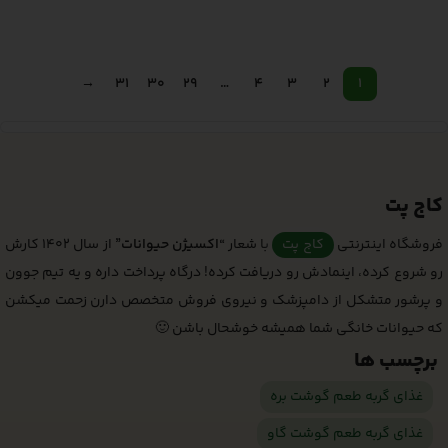
افزودن به سبد خرید
افزودن به سبد خرید
→
31
30
29
…
4
3
2
1
کاج پت
فروشگاه اینترنتی
کاج پت
با شعار
“اکسیژن حیوانات”
از سال 1402 کارش
رو شروع کرده، اینمادش رو دریافت کرده! درگاه پرداخت داره و یه تیم جوون
و پرشور متشکل از دامپزشک و نیروی فروش متخصص دارن زحمت میکشن
که حیوانات خانگی شما همیشه خوشحال باشن 🙂
برچسب ها
غذای گربه طعم گوشت بره
غذای گربه طعم گوشت گاو