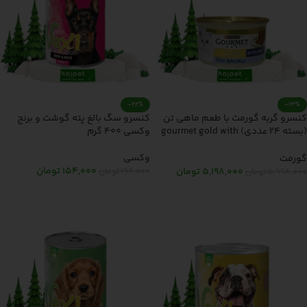
-22%
-13%
کنسرو گربه گورمت با طعم ماهی تن
کنسرو سگ بالغ پته گوشت و برنج
(بسته 24 عددی) gourmet gold with
وکسی 400 گرم
tuna 85gr
وکسی
گورمت
154,000
تومان
198,000
تومان
5,198,000
تومان
5,998,000
تومان
افزودن به سبد خرید
افزودن به سبد خرید