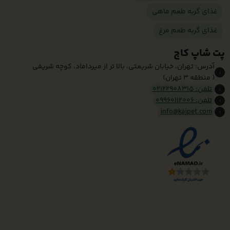
غذای گربه طعم ماهی
غذای گربه طعم مرغ
پت شاپ کاج
آدرس: تهران، خیابان شریعتی، بالا تر از میرداماد، کوچه شریفی
( منطقه 3 تهران)
تلفن: 02122908315
تلفن: 09960112006
info@kajpet.com