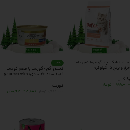
غذای خشک بچه گربه رفلکس طعم
-13%
مرغ و برنج 15 کیلوگرم
کنسرو گربه گورمت با طعم گوشت
گاو (بسته 24 عددی) gourmet with
رفلکس
beef 85gr
11,998,000
تومان
گورمت
5,248,000
تومان
5,998,000
تومان
افزودن به سبد خرید
افزودن به سبد خرید