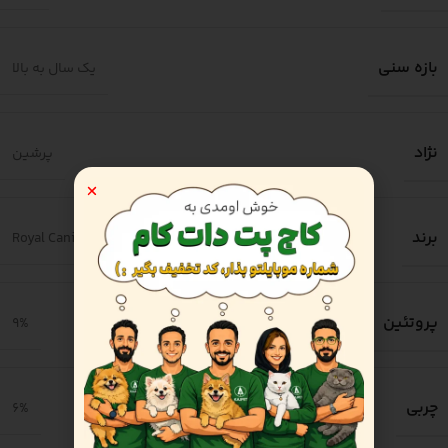
بازه سنی
یک سال به بالا
نژاد
پرشین
برند
Royal Canin
پروتئین
9%
چربی
6%