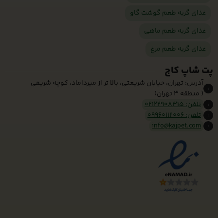
غذای گربه طعم گوشت گاو
غذای گربه طعم ماهی
غذای گربه طعم مرغ
پت شاپ کاج
آدرس: تهران، خیابان شریعتی، بالا تر از میرداماد، کوچه شریفی
( منطقه 3 تهران)
تلفن: 02122908315
تلفن: 09960112006
info@kajpet.com