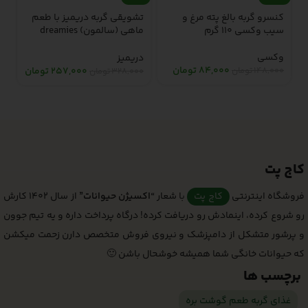
کنسرو گربه بالغ پته مرغ و
تشویقی گربه دریمیز با طعم
ک
سیب وکسی 110 گرم
ماهی (سالمون) dreamies
کد
with salmon 60gr
وکسی
و
دریمیز
84,000
تومان
148,000
تومان
0
257,000
تومان
328,000
تومان
کاج پت
فروشگاه اینترنتی
کاج پت
با شعار
“اکسیژن حیوانات”
از سال 1402 کارش
رو شروع کرده، اینمادش رو دریافت کرده! درگاه پرداخت داره و یه تیم جوون
و پرشور متشکل از دامپزشک و نیروی فروش متخصص دارن زحمت میکشن
که حیوانات خانگی شما همیشه خوشحال باشن 🙂
برچسب ها
غذای گربه طعم گوشت بره