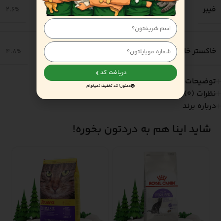
فیبر
2.6%
خاکستر خام
4.8%
دریافت کد
توضیحات
ممنون! کد تخفیف نمیخوام
نظرات (0)
درباره برند
شاید اینا هم به دردتون بخوره!