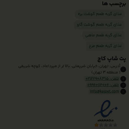
برچسب ها
غذای گربه طعم گوشت بره
غذای گربه طعم گوشت گاو
غذای گربه طعم ماهی
غذای گربه طعم مرغ
پت شاپ کاج
آدرس: تهران، خیابان شریعتی، بالا تر از میرداماد، کوچه شریفی
( منطقه 3 تهران)
تلفن: 02122908315
تلفن: 09960112006
info@kajpet.com