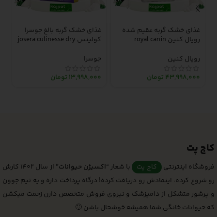
غذای خشک گربه عقیم شده
غذای خشک گربه بالغ جوسرا
ا
رویال کنین royal canin
کولینس josera culinesse dry
اس
sterilised dry adult cat food
adult cat food – 10 کیلوگرم
– 15 کیلوگرم
د
رویال کنین
جوسرا
0
43,998,000
تومان
13,998,000
تومان
کاج پت
فروشگاه اینترنتی
کاج پت
با شعار
“اکسیژن حیوانات”
از سال 1402 کارش
رو شروع کرده، اینمادش رو دریافت کرده! درگاه پرداخت داره و یه تیم جوون
و پرشور متشکل از دامپزشک و نیروی فروش متخصص دارن زحمت میکشن
که حیوانات خانگی شما همیشه خوشحال باشن 🙂