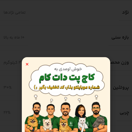
نژاد
تمامی نژادها
بازه سنی
10 ماه به بالا
وزن محصول
3 کیلوگرم
پروتئین
30%
چربی
22%