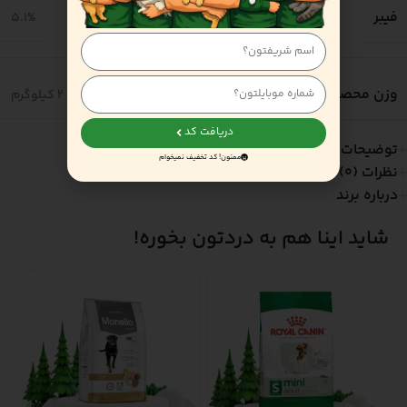
فیبر
5.1%
وزن محصول
2 کیلوگرم
دریافت کد
توضیحات
ممنون! کد تخفیف نمیخوام
نظرات (0)
درباره برند
شاید اینا هم به دردتون بخوره!