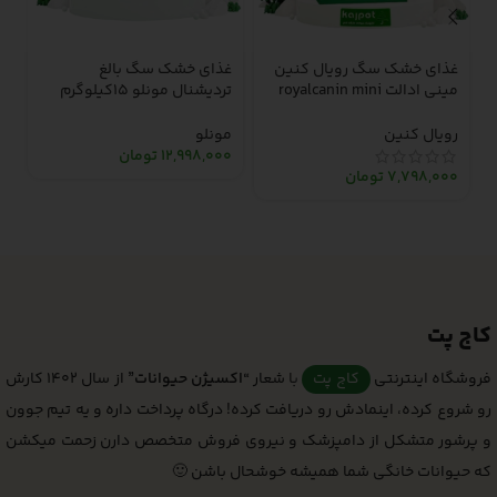
غذای خشک سگ رویال کنین
غذای خشک سگ بالغ
غ
مینی ادالت royalcanin mini
تردیشنال مونلو 15کیلوگرم
d
monello traditional dry
adult dry dog food – 2
کیلوگرم
adult dog food
رویال کنین
مونلو
ر
12,998,000
تومان
0
7,798,000
تومان
کاج پت
فروشگاه اینترنتی
کاج پت
با شعار
“اکسیژن حیوانات”
از سال 1402 کارش
رو شروع کرده، اینمادش رو دریافت کرده! درگاه پرداخت داره و یه تیم جوون
و پرشور متشکل از دامپزشک و نیروی فروش متخصص دارن زحمت میکشن
که حیوانات خانگی شما همیشه خوشحال باشن 🙂