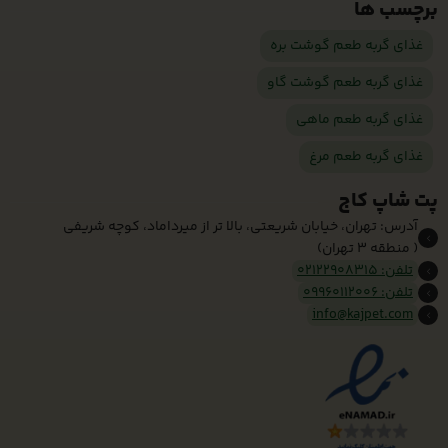
برچسب ها
غذای گربه طعم گوشت بره
غذای گربه طعم گوشت گاو
غذای گربه طعم ماهی
غذای گربه طعم مرغ
پت شاپ کاج
آدرس: تهران، خیابان شریعتی، بالا تر از میرداماد، کوچه شریفی
( منطقه 3 تهران)
تلفن: 02122908315
تلفن: 09960112006
info@kajpet.com