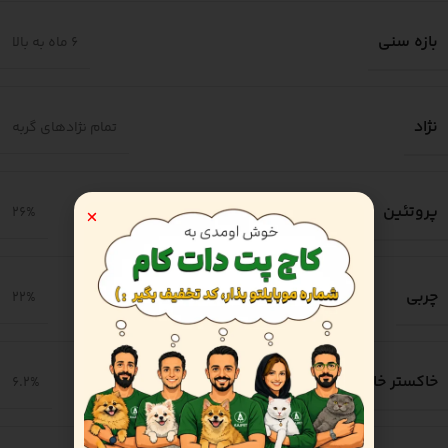
بازه سنی
6 ماه به بالا
نژاد
تمام نژادهای گربه
پروتئین
26%
چربی
22%
خاکستر خام
6.2%