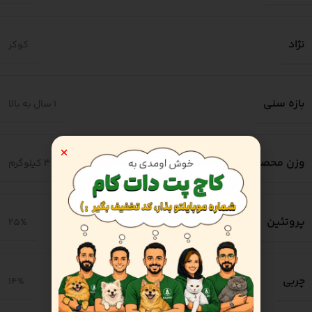
نژاد
کوکر
بازه سنی
1 سال به بالا
وزن محصول
3 کیلوگرم
پروتئین
25%
چربی
14%