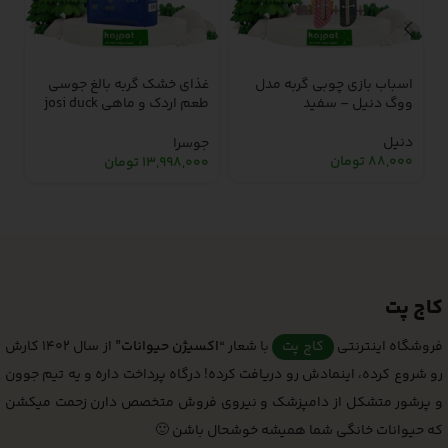
اسباب بازی چوبی گربه مدل
غذای خشک گربه بالغ جوسی
غ
ووگ دنیل – سفید
طعم اردک و ماهی josi duck
ا
& fish dry adult cat food – 10
کیلوگرم
d
دنیل
جوسرا
ر
88,000
تومان
13,998,000
تومان
0
کاج پت
فروشگاه اینترنتی
کاج پت
با شعار
“اکسیژن حیوانات”
از سال 1402 کارش
رو شروع کرده، اینمادش رو دریافت کرده! درگاه پرداخت داره و یه تیم جوون
و پرشور متشکل از دامپزشک و نیروی فروش متخصص دارن زحمت میکشن
که حیوانات خانگی شما همیشه خوشحال باشن 🙂