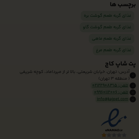
برچسب ها
غذای گربه طعم گوشت بره
غذای گربه طعم گوشت گاو
غذای گربه طعم ماهی
غذای گربه طعم مرغ
پت شاپ کاج
آدرس: تهران، خیابان شریعتی، بالا تر از میرداماد، کوچه شریفی
( منطقه 3 تهران)
تلفن: 02122908315
تلفن: 09960112006
info@kajpet.com