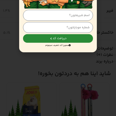
فیبر
1.4%
خاکستر خام
5.1%
دریافت کد
ممنون! کد تخفیف نمیخوام
توضیحات
نظرات (0)
درباره برند
شاید اینا هم به دردتون بخوره!