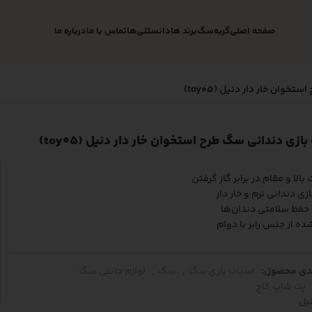
صفحه اصلی
گربه
سگ
برند ها
دانستنی‌ها
تماس با ما
درباره ما
وان خار دار دنیل (toy05)
ازی دندانی سگ طرح استخوان خار دار دنیل (toy05)
 بالا و مقام در برابر گاز گرفتن
زی دندانی نرم و خار دار
حفظ سلامتی دندان‌ها
ه از جنس رابر با دوام
دی محصول:
اسباب بازی سگ
,
سگ
,
لوازم جانبی سگ
پت شاپ کاج
یل