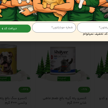
دریافت کد
کد تخفیف نمیخوام
-24%
-21%
و کدو
کنسرو پته گربه بالغ طعم ماهی
کنسرو سگ بالغ پته 
شایر 800 گرم
وکسی 400 گرم