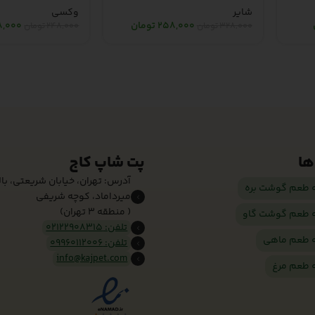
شایر
وکسی
258,000
تومان
8,000
328,000
تومان
248,000
تومان
ها
پت شاپ کاج
آدرس: تهران، خیابان شریعتی، بالا 
ه طعم گوشت بره
میرداماد، کوچه شریفی
( منطقه 3 تهران)
ه طعم گوشت گاو
تلفن: 02122908315
ه طعم ماهی
تلفن: 09960112006
info@kajpet.com
ه طعم مرغ