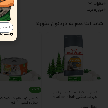
نظرات (0)
درباره برند
شاید اینا هم به دردتون بخوره!
ممنون! 
-45%
غذای خشک گربه بالغ رویال کنین
هیر اند اسکین royal canin hair
کنسرو گربه بالغ پته گوشت 
& skin dry adult cat food – 2
تنبل وکسی 110 گرم
کیلوگرم
رویال کنین