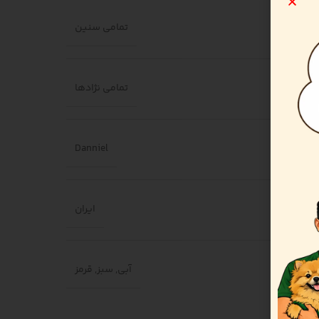
تمامی سنین
تمامی نژادها
Danniel
ایران
آبی
,
سبز
,
قرمز