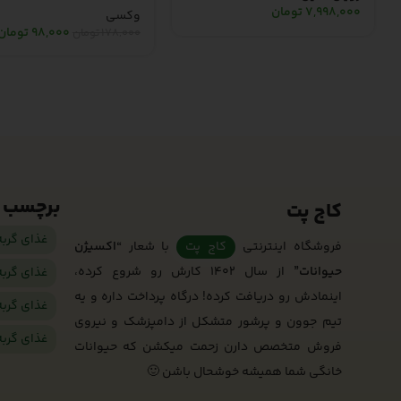
7,998,000
تومان
وکسی
98,000
تومان
178,000
تومان
برچسب 
کاج پت
غذای گرب
فروشگاه اینترنتی
کاج پت
با شعار
“اکسیژن
حیوانات”
از سال 1402 کارش رو شروع کرده،
غذای گرب
اینمادش رو دریافت کرده! درگاه پرداخت داره و یه
غذای گرب
تیم جوون و پرشور متشکل از دامپزشک و نیروی
غذای گرب
فروش متخصص دارن زحمت میکشن که حیوانات
خانگی شما همیشه خوشحال باشن 🙂