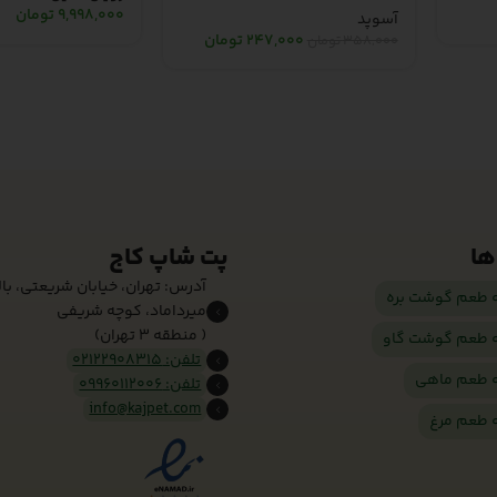
9,998,000
تومان
آسوپد
247,000
تومان
358,000
تومان
ها
پت شاپ کاج
آدرس: تهران، خیابان شریعتی، بالا 
ه طعم گوشت بره
میرداماد، کوچه شریفی
( منطقه 3 تهران)
ه طعم گوشت گاو
تلفن: 02122908315
ه طعم ماهی
تلفن: 09960112006
info@kajpet.com
ه طعم مرغ