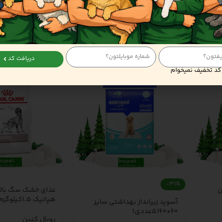
دریافت کد
کد تخفیف نمیخوام
-31%
ن
غذای خشک سگ بالغ
‎آسوپد‏ ‏زیرانداز‏ ‏بهداشتی‏ ‏سایز‏
dry adult dog food
pomer
‎60*60‎(5عددی)‎
رویال کنین