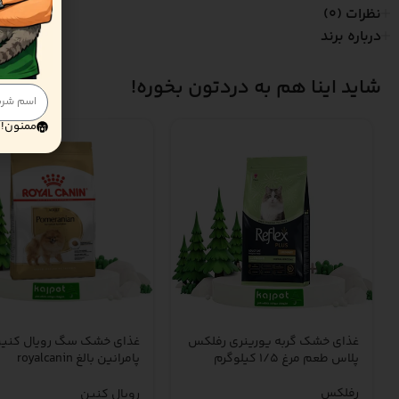
نظرات (0)
درباره برند
شاید اینا هم به دردتون بخوره!
ممنون! 
غذای خشک گربه یورینری رفلکس
غذای خشک سگ رویال کنی
پلاس طعم مرغ ۱/۵ کیلوگرم
پامرانین بالغ royalcanin
anian adult dry dog food
– 1.5 کیلوگرم
رفلکس
رویال کنین