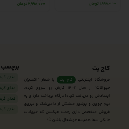
1,998,000
تومان
6,998,000
تومان
برچسب 
کاج پت
غذای گرب
فروشگاه اینترنتی
کاج پت
با شعار
“اکسیژن
حیوانات”
از سال 1402 کارش رو شروع کرده،
غذای گرب
اینمادش رو دریافت کرده! درگاه پرداخت داره و یه
غذای گرب
تیم جوون و پرشور متشکل از دامپزشک و نیروی
غذای گرب
فروش متخصص دارن زحمت میکشن که حیوانات
خانگی شما همیشه خوشحال باشن 🙂