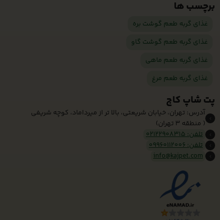
برچسب ها
غذای گربه طعم گوشت بره
غذای گربه طعم گوشت گاو
غذای گربه طعم ماهی
غذای گربه طعم مرغ
پت شاپ کاج
آدرس: تهران، خیابان شریعتی، بالا تر از میرداماد، کوچه شریفی
( منطقه 3 تهران)
تلفن: 02122908315
تلفن: 09960112006
info@kajpet.com