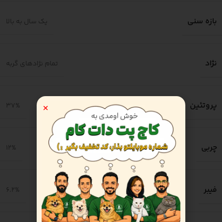
بازه سنی
یک سال به بالا
نژاد
تمام نژادهای گربه
پروتئین
37%
چربی
12%
فیبر
6.2%