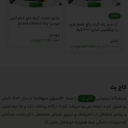
-22%
غذای خشک گربه بالغ کتلوکس
غ
جوسرا josera catelux dry
کنسرو پته گربه بالغ طعم مرغ
adult cat food – 2 کیلوگرم
d
و بوقلمون شایر 400 گرم
جوسرا
ج
3,998,000
تومان
0
شایر
154,000
تومان
198,000
تومان
کاج پت
فروشگاه اینترنتی
کاج پت
با شعار
“اکسیژن حیوانات”
از سال 1402 کارش
رو شروع کرده، اینمادش رو دریافت کرده! درگاه پرداخت داره و یه تیم جوون
و پرشور متشکل از دامپزشک و نیروی فروش متخصص دارن زحمت میکشن
که حیوانات خانگی شما همیشه خوشحال باشن 🙂