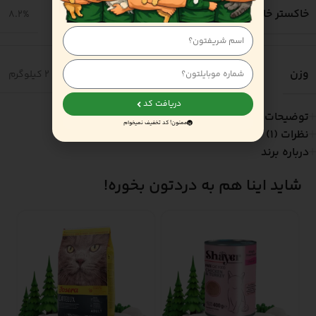
خاکستر خام
8.2%
وزن
10 کیلوگرم
,
15 کیلوگرم
,
2 کیلوگرم
دریافت کد
توضیحات
ممنون! کد تخفیف نمیخوام
نظرات (1)
درباره برند
شاید اینا هم به دردتون بخوره!