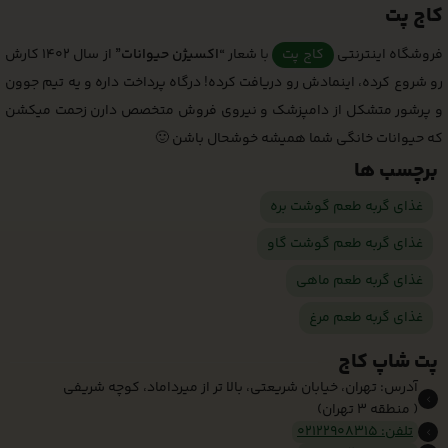
کاج پت
فروشگاه اینترنتی
کاج پت
با شعار
“اکسیژن حیوانات”
از سال 1402 کارش
رو شروع کرده، اینمادش رو دریافت کرده! درگاه پرداخت داره و یه تیم جوون
و پرشور متشکل از دامپزشک و نیروی فروش متخصص دارن زحمت میکشن
که حیوانات خانگی شما همیشه خوشحال باشن 🙂
برچسب ها
غذای گربه طعم گوشت بره
غذای گربه طعم گوشت گاو
غذای گربه طعم ماهی
غذای گربه طعم مرغ
پت شاپ کاج
آدرس: تهران، خیابان شریعتی، بالا تر از میرداماد، کوچه شریفی
( منطقه 3 تهران)
تلفن: 02122908315