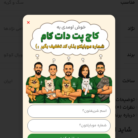
مناسب
سگ و گربه
نژاد
تمامی نژادها
برند
رویال کوکو
ساخت
ایران
توضیحات
نظرات (0)
درباره برند
شاید اینا هم به دردتون بخوره!