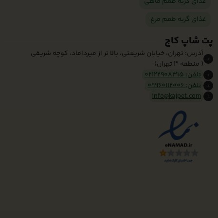
غذای گربه طعم ماهی
غذای گربه طعم مرغ
پت شاپ کاج
آدرس: تهران، خیابان شریعتی، بالا تر از میرداماد، کوچه شریفی
( منطقه 3 تهران)
تلفن: 02122908315
تلفن: 09960112006
info@kajpet.com