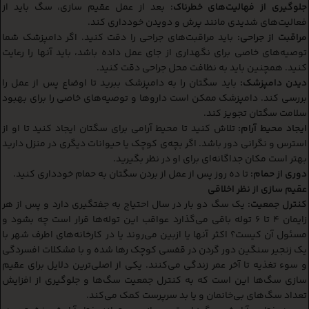
جلوگیری از فهالیت‌های خطرناک
: بعد از عمل عقیم سازی، سگ باید از
فعالیت‌های شدیدی مانند پرش و دویدن خودداری کند.
مراقبت از جراحی:
باید مراقبت‌های جراحی را دقت کنید. اگر دامپزشک شما
توصیه‌های خاصی برای نگهداری از جای عمل داده باشد، باید آنها را رعایت
کنید. همچنین باید به نظافت محل جراحی دقت کنید.
دیدن دامپزشک:
باید سگتان را به دامپزشک ببرید تا اوضاع پس از عمل را
بررسی کند. دامپزشک ممکن است داروها و توصیه‌های خاصی را برای بهبود
سلامت سگتان تجویز کند.
ایجاد محیط آرام:
تلاش کنید تا محیط آرامی برای سگتان ایجاد کنید تا او از
استرس و نگرانی دور باشد. اگر بچه‌ی کوچک یا حیوانات دیگری در منزل دارید
بهتر است مکان جداگانه‌ای برای او در نظر بگیرید.
دوری از حمام:
تا ده روز پس از عمل از بردن سگتان به حمام خودداری کنید.
عقیم سازی از نظر اخلاقی
کنترل جمعیت:
یک سگ دو بار در سال احتیاج به جفتگیری دارد و پس از هر
زایمان 4 تا 6 توله باقی می‌گذارد عواقب این توله‌ها قرار است چه بشود و
مسئول آن کیست؟ اکثر آنها یا ازبین می‌روند یا در کارخانه‌های اطرف شهر با
یک زنجیر سنگین دور گردن در قفسی کوچک رها شده و با مشکلات افسردگی
و سوء تغذیه تا آخر عمر زندگی می‌کنند. یکی از اصلی‌ترین دلایل برای عقیم
سازی سگ‌ها این است که به کنترل جمعیت سگ‌ها و جلوگیری از افزایش
تعداد سگ‌های بی‌خانمان و یا بد سرپرست کمک می‌کند.