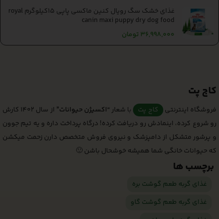
غذای خشک سگ رویال کنین ماکسی پاپی 15کیلوگرم royal
canin maxi puppy dry dog food
36,998,000
تومان
کاج پت
فروشگاه اینترنتی
کاج پت
با شعار
“اکسیژن حیوانات”
از سال 1402 کارش
رو شروع کرده، اینمادش رو دریافت کرده! درگاه پرداخت داره و یه تیم جوون
و پرشور متشکل از دامپزشک و نیروی فروش متخصص دارن زحمت میکشن
که حیوانات خانگی شما همیشه خوشحال باشن 🙂
برچسب ها
غذای گربه طعم گوشت بره
غذای گربه طعم گوشت گاو