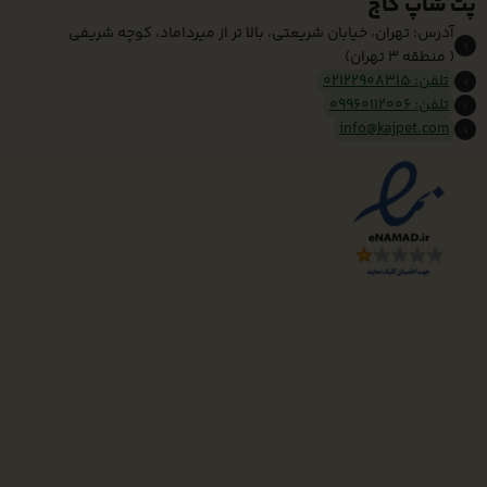
پت شاپ کاج
آدرس: تهران، خیابان شریعتی، بالا تر از میرداماد، کوچه شریفی
( منطقه 3 تهران)
تلفن: 02122908315
تلفن: 09960112006
info@kajpet.com