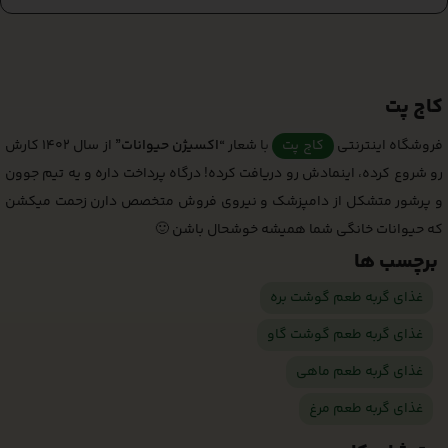
کاج پت
فروشگاه اینترنتی
کاج پت
با شعار
“اکسیژن حیوانات”
از سال 1402 کارش
رو شروع کرده، اینمادش رو دریافت کرده! درگاه پرداخت داره و یه تیم جوون
و پرشور متشکل از دامپزشک و نیروی فروش متخصص دارن زحمت میکشن
که حیوانات خانگی شما همیشه خوشحال باشن 🙂
برچسب ها
غذای گربه طعم گوشت بره
غذای گربه طعم گوشت گاو
غذای گربه طعم ماهی
غذای گربه طعم مرغ