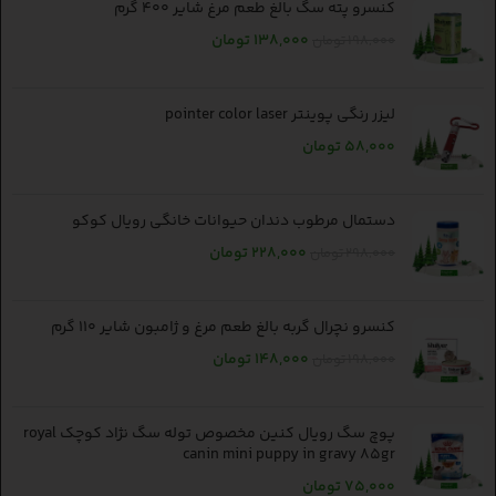
کنسرو پته سگ بالغ طعم مرغ شایر 400 گرم
138,000
تومان
198,000
تومان
لیزر رنگی پوینتر pointer color laser
58,000
تومان
دستمال مرطوب دندان حیوانات خانگی رویال کوکو
228,000
تومان
298,000
تومان
کنسرو نچرال گربه بالغ طعم مرغ و ژامبون شایر 110 گرم
148,000
تومان
198,000
تومان
پوچ سگ رویال کنین مخصوص توله سگ نژاد کوچک royal
canin mini puppy in gravy 85gr
75,000
تومان